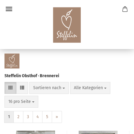
Steffelin Obsthof · Brennerei
Sortieren nach
pro Seite
Sortieren nach
Alle Kategorien
pro Seite
16 pro Seite
1
2
3
4
5
»