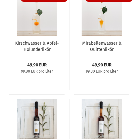
Kirsch­was­ser & Apfel-​​
Mi­ra­bel­len­was­ser &
Ho­lun­der­li­kör
Quit­ten­li­kör
49,90 EUR
49,90 EUR
99,80 EUR pro Liter
99,80 EUR pro Liter