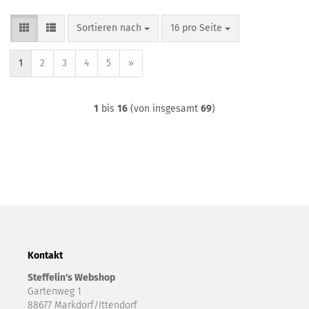
Sortieren nach
pro Seite
Sortieren nach
16 pro Seite
1
2
3
4
5
»
1
bis
16
(von insgesamt
69
)
Kontakt
Steffelin's Webshop
Gartenweg 1
88677 Markdorf/Ittendorf