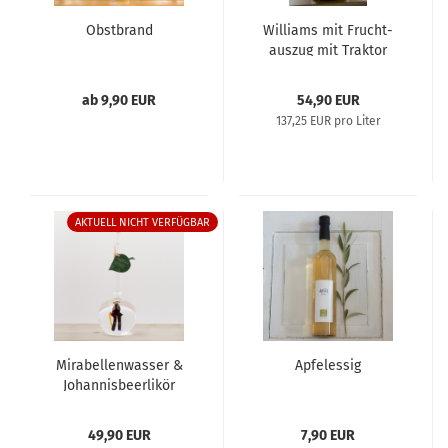
Obst­brand
Wil­liams mit Frucht­
aus­zug mit Trak­tor
ab 9,90 EUR
54,90 EUR
137,25 EUR pro Liter
AKTUELL NICHT VERFÜGBAR
Mi­ra­bel­len­was­ser &
Ap­fel­es­sig
Jo­han­nis­beer­li­kör
49,90 EUR
7,90 EUR