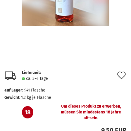
Lieferzeit:
A
ca. 3-4 Tage
d
auf Lager:
941
Flasche
M
Gewicht:
1.2
kg je Flasche
Um dieses Produkt zu erwerben,
18
müssen Sie mindestens 18 Jahre
alt sein.
9,50 EUR